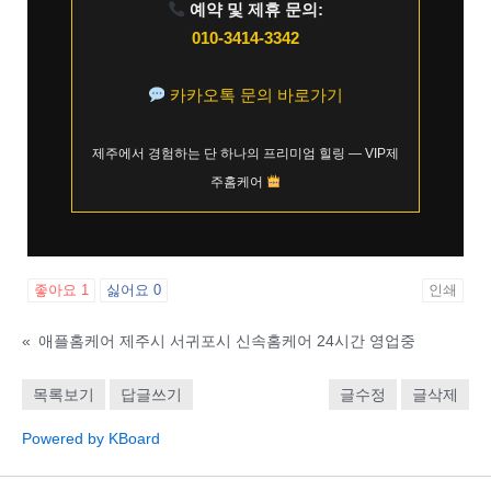
예약 및 제휴 문의:
010-3414-3342
카카오톡 문의 바로가기
제주에서 경험하는 단 하나의 프리미엄 힐링 — VIP제
주홈케어
좋아요
1
싫어요
0
인쇄
«
애플홈케어 제주시 서귀포시 신속홈케어 24시간 영업중
목록보기
답글쓰기
글수정
글삭제
Powered by KBoard