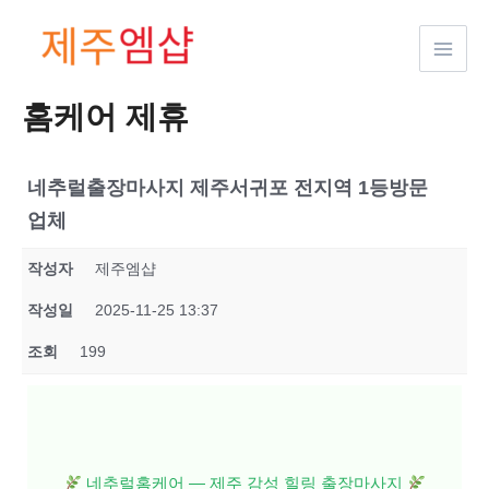
콘텐츠로
건너뛰기
홈케어 제휴
네추럴출장마사지 제주서귀포 전지역 1등방문
업체
작성자
제주엠샵
작성일
2025-11-25 13:37
조회
199
네추럴홈케어 — 제주 감성 힐링 출장마사지