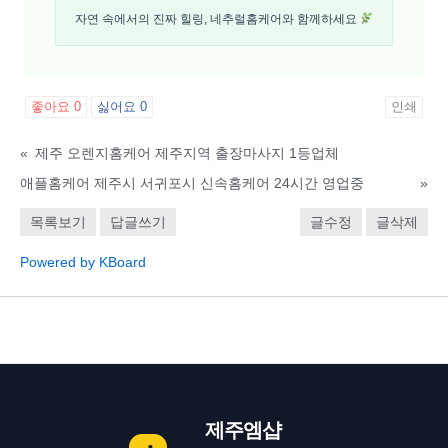
자연 속에서의 진짜 힐링, 네추럴홈케어와 함께하세요
좋아요
0
싫어요
0
인쇄
«
제주 오렌지홈케어 제주지역 출장마사지 1등업체
애플홈케어 제주시 서귀포시 신속홈케어 24시간 영업중
»
목록보기
답글쓰기
글수정
글삭제
Powered by KBoard
제주엠샵