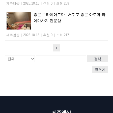
제주엠샵
|
2025.10.13
|
추천 0
|
조회 259
중문 수타이아로마 - 서귀포 중문 아로마·타
이마사지 전문샵
제주엠샵
|
2025.10.13
|
추천 0
|
조회 217
1
검색
글쓰기
제주엠샵