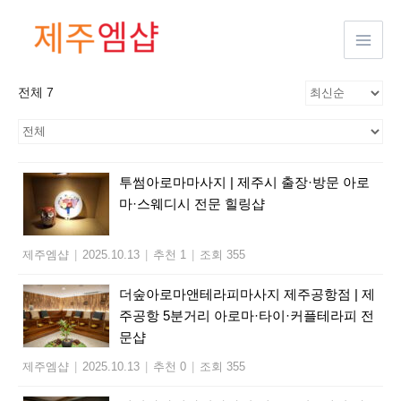
콘텐츠로
건너뛰기
전체 7
투썸아로마마사지 | 제주시 출장·방문 아로
마·스웨디시 전문 힐링샵
제주엠샵
|
2025.10.13
|
추천 1
|
조회 355
더숲아로마앤테라피마사지 제주공항점 | 제
주공항 5분거리 아로마·타이·커플테라피 전
문샵
제주엠샵
|
2025.10.13
|
추천 0
|
조회 355