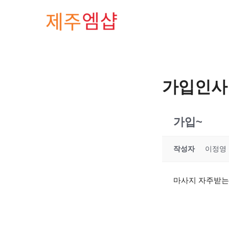
콘텐츠로
건너뛰기
가입인사
가입~
작성자
이정영
마사지 자주받