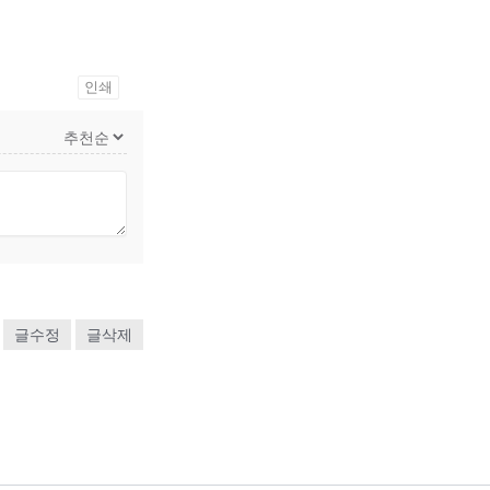
인쇄
글수정
글삭제